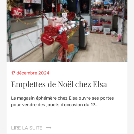
Posted
17 décembre 2024
on
Emplettes de Noël chez Elsa
Le magasin éphémère chez Elsa ouvre ses portes
pour vendre des jouets d’occasion du 19…
LIRE LA SUITE