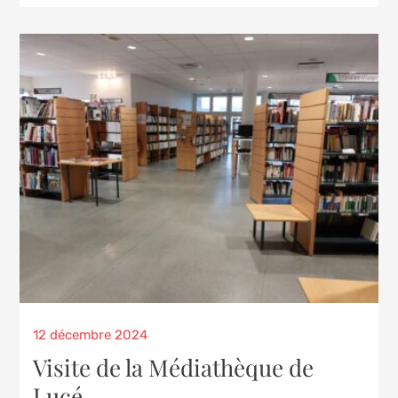
Posted
12 décembre 2024
on
Visite de la Médiathèque de
Lucé