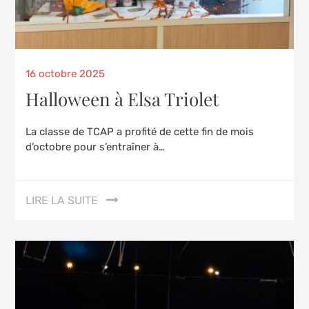
Posted
16 octobre 2025
on
Halloween à Elsa Triolet
La classe de TCAP a profité de cette fin de mois
d’octobre pour s’entraîner à…
LIRE LA SUITE