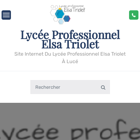
Skip
to
content
Lycée Professionnel
Elsa Triolet
Site Internet Du Lycée Professionnel Elsa Triolet
À Lucé
Search
Search
for: