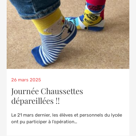
Posted
26 mars 2025
on
Journée Chaussettes
dépareillées !!
Le 21 mars dernier, les élèves et personnels du lycée
ont pu participer à l’opération…