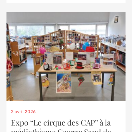
Posted
2 avril 2026
on
Expo “Le cirque des CAP” à la
médiathèque George Sand de