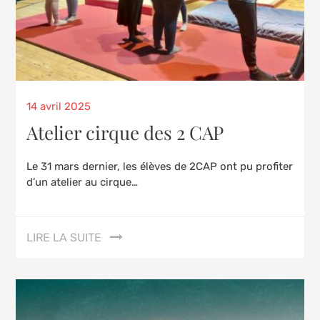
Posted
14 avril 2025
on
Atelier cirque des 2 CAP
Le 31 mars dernier, les élèves de 2CAP ont pu profiter
d’un atelier au cirque…
LIRE LA SUITE