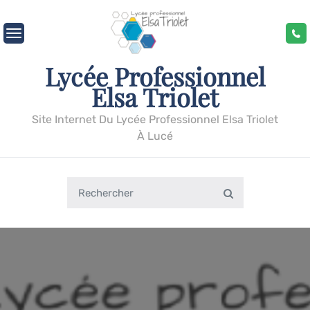
Skip
to
content
Lycée Professionnel
Elsa Triolet
Site Internet Du Lycée Professionnel Elsa Triolet
À Lucé
Search
Search
for: