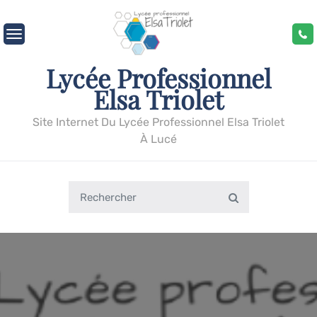
Skip
to
content
Lycée Professionnel
Elsa Triolet
Site Internet Du Lycée Professionnel Elsa Triolet
À Lucé
Search
Search
for: