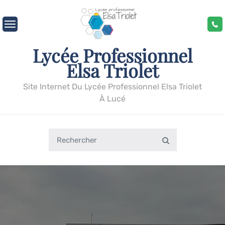
Skip
to
content
Lycée Professionnel
Elsa Triolet
Site Internet Du Lycée Professionnel Elsa Triolet
À Lucé
Search
Search
for: