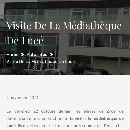
Visite De La Médiathèque
De Lucé
Home
Actualités
Visite De La Médiathèque De Lucé
Posted
2 novembre 2021
on
Le vendredi 22 octobre dernier, les élèves de 2nde de
détermination ont eu la chance de visiter
la médiathèque de
Lucé
. Ils ont été accueillis très chaleureusement par l’ensemble