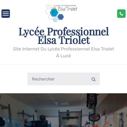
Skip
to
content
Lycée Professionnel
Elsa Triolet
Site Internet Du Lycée Professionnel Elsa Triolet
À Lucé
Search
Search
for: