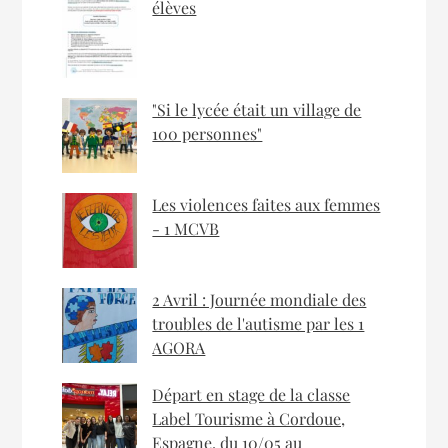
élèves
"Si le lycée était un village de
100 personnes"
Les violences faites aux femmes
- 1 MCVB
2 Avril : Journée mondiale des
troubles de l'autisme par les 1
AGORA
Départ en stage de la classe
Label Tourisme à Cordoue,
Espagne, du 10/05 au