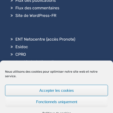
Flux des publications
Flux des commentaires
Site de WordPress-FR
ENT Netocentre (accès Pronote)
Esidoc
CPRO
Académie Orléans-Tours
Contact
Nous utilisons des cookies pour optimiser notre site web et notre
service.
Accepter les cookies
2026
Lycée Professionnel Elsa Triolet
.
|
Graduate by
Fonctionnels uniquement
Theme Palace
MENTIONS LÉGALES
POLITIQUE DE COOKIES (UE)