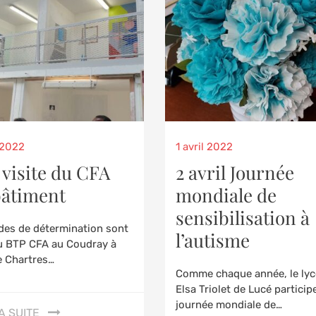
d
Posted
l 2022
1 avril 2022
on
visite du CFA
2 avril Journée
bâtiment
mondiale de
sensibilisation à
des de détermination sont
l’autisme
au BTP CFA au Coudray à
e Chartres…
Comme chaque année, le lyc
Elsa Triolet de Lucé participe
journée mondiale de…
A SUITE