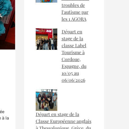
troubles de
l'autisme par
les 1 AGORA
Départ en
stage de la
classe Label
Tourisme à
Cordoue,
Espagne, du
10/05 au
06/06/2026
ée
Départ en stage de la
 à la
Classe Européenne anglais
à Thessalonique, Grèce, du