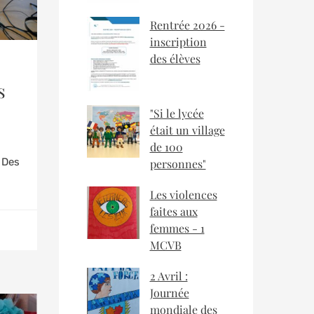
Rentrée 2026 -
inscription
des élèves
s
"Si le lycée
était un village
de 100
! Des
personnes"
Les violences
faites aux
femmes - 1
MCVB
2 Avril :
Journée
mondiale des