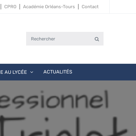
CPRO
Académie Orléans-Tours
Contact
Search
Search
for:
ACTUALITÉS
IE AU LYCÉE