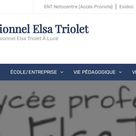
ENT Netocentre (accès Pronote)
Esidoc
ionnel Elsa Triolet
sionnel Elsa Triolet À Lucé
ÉCOLE/ENTREPRISE
VIE PÉDAGOGIQUE
V