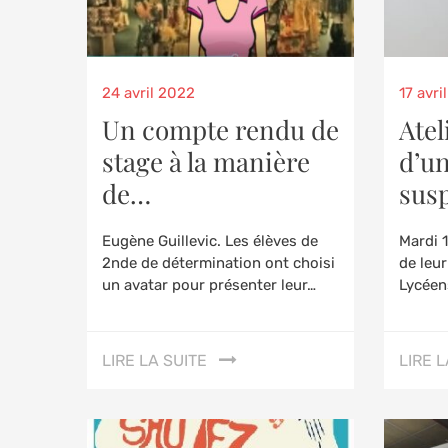
Posted
Poste
24 avril 2022
17 avri
on
on
Un compte rendu de
Atel
stage à la manière
d’u
de…
sus
Eugène Guillevic. Les élèves de
Mardi 
2nde de détermination ont choisi
de leur
un avatar pour présenter leur…
Lycéen
LIRE LA SUITE
LIRE L