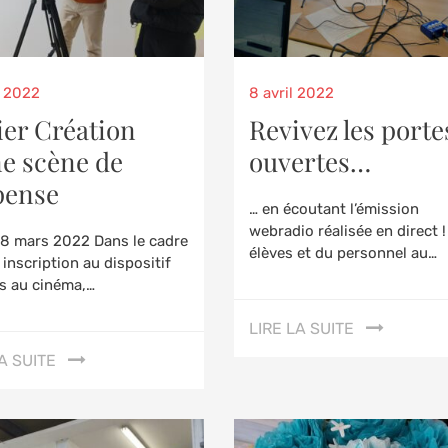
d
Posted
l 2022
8 avril 2022
on
ier Création
Revivez les porte
ne scène de
ouvertes…
pense
… en écoutant l’émission
webradio réalisée en direct 
18 mars 2022 Dans le cadre
élèves et du personnel au…
 inscription au dispositif
s au cinéma,…
LIRE LA SUITE
A SUITE