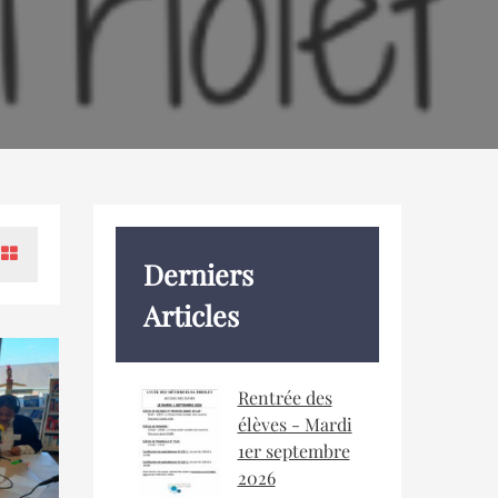
Derniers
Articles
Rentrée des
élèves - Mardi
1er septembre
2026