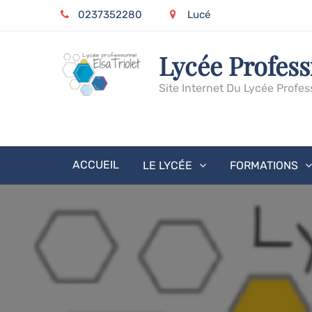
Skip
0237352280
Lucé
to
content
Lycée Profess
Site Internet Du Lycée Profes
ACCUEIL
LE LYCÉE
FORMATIONS