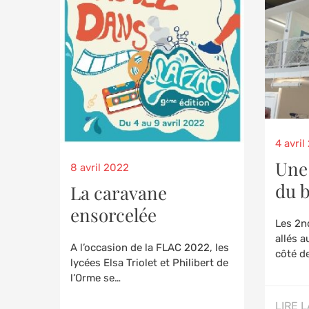
Poste
4 avri
on
Une 
Posted
8 avril 2022
on
du 
La caravane
ensorcelée
Les 2n
allés 
A l’occasion de la FLAC 2022, les
côté d
lycées Elsa Triolet et Philibert de
l’Orme se…
LIRE L