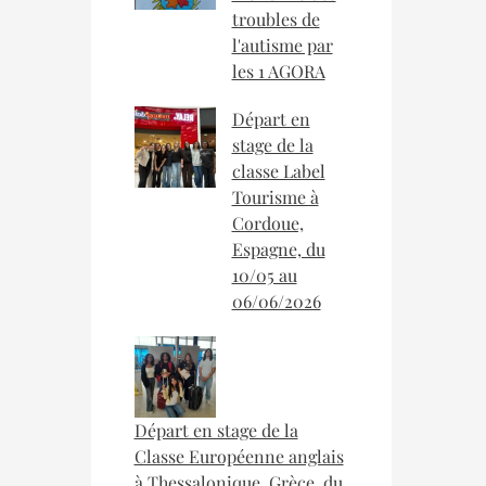
troubles de
l'autisme par
les 1 AGORA
Départ en
stage de la
classe Label
Tourisme à
Cordoue,
Espagne, du
10/05 au
06/06/2026
Départ en stage de la
Classe Européenne anglais
à Thessalonique, Grèce, du