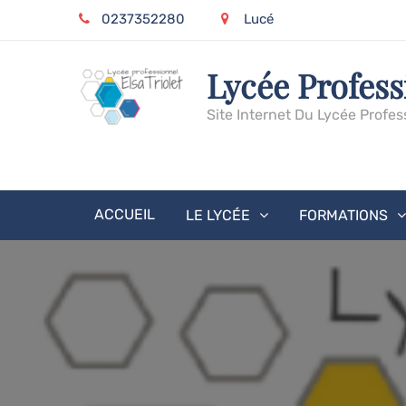
Skip
0237352280
Lucé
to
content
Lycée Profess
Site Internet Du Lycée Profes
ACCUEIL
LE LYCÉE
FORMATIONS