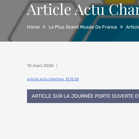
Article Actu Char
Home
Le Plus Grand Musée De France
Artic
Posted
10 mars 2026
on
article actu chartres. 12.12.25
Navigation
ARTICLE SUR LA JOURNÉE PORTE OUVERTE D
de
l’article