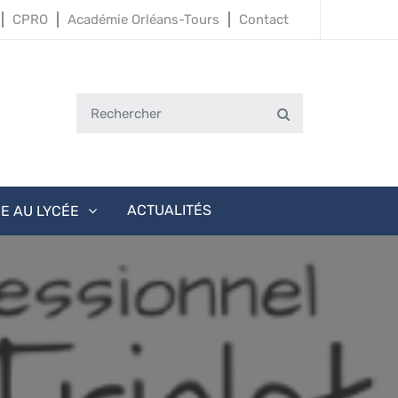
CPRO
Académie Orléans-Tours
Contact
Search
Search
for:
ACTUALITÉS
IE AU LYCÉE