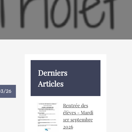
Derniers
Articles
03/26
Rentrée des
élèves - Mardi
1er septembre
2026