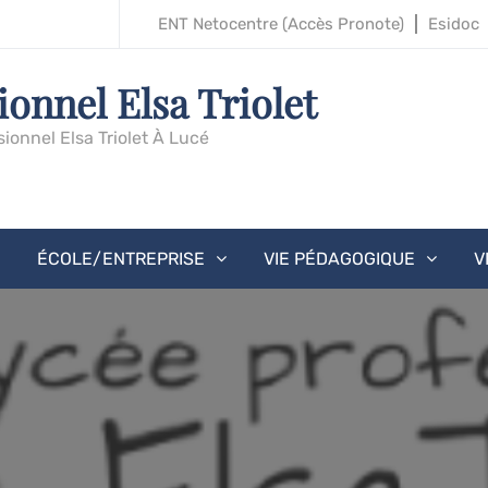
ENT Netocentre (accès Pronote)
Esidoc
ionnel Elsa Triolet
sionnel Elsa Triolet À Lucé
ÉCOLE/ENTREPRISE
VIE PÉDAGOGIQUE
V