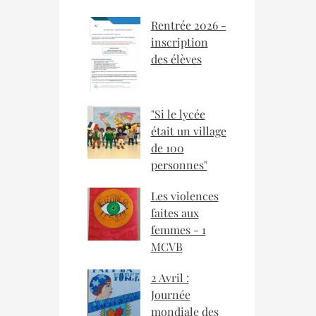
Rentrée 2026 -
inscription
des élèves
"Si le lycée
était un village
de 100
personnes"
Les violences
faites aux
femmes - 1
MCVB
2 Avril :
Journée
mondiale des