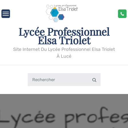
Skip
to
content
Lycée Professionnel
Elsa Triolet
Site Internet Du Lycée Professionnel Elsa Triolet
À Lucé
Search
Search
for: