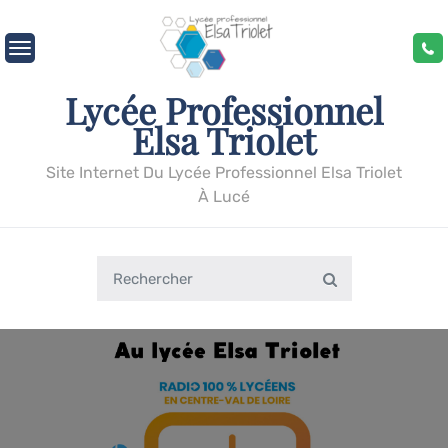
Skip
to
content
Lycée Professionnel
Elsa Triolet
Site Internet Du Lycée Professionnel Elsa Triolet
À Lucé
Search
Search
for: