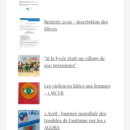
Rentrée 2026 - inscription des
élèves
"Si le lycée était un village de
100 personnes"
Les violences faites aux femmes
- 1 MCVB
2 Avril : Journée mondiale des
troubles de l'autisme par les 1
AGORA