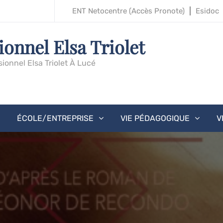
ENT Netocentre (accès Pronote)
Esidoc
ionnel Elsa Triolet
sionnel Elsa Triolet À Lucé
ÉCOLE/ENTREPRISE
VIE PÉDAGOGIQUE
V