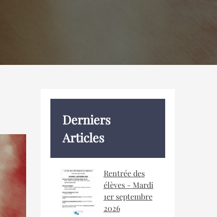
Derniers
Articles
Rentrée des
élèves - Mardi
1er septembre
2026