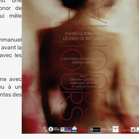
est une
onor de
i mêle
Emmanuel
 avant la
 avec les
ène avec
ieu à un
ntes des