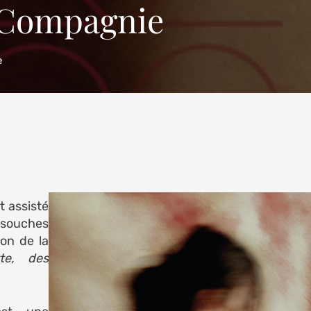
 Compagnie
e
t assisté
esouches
on de la
tte, des