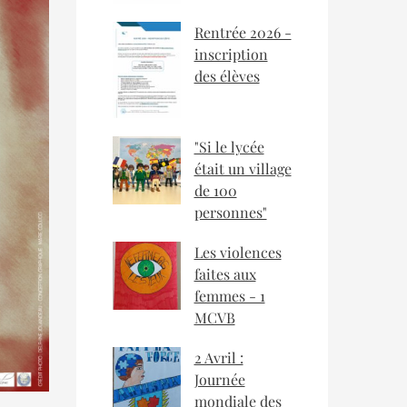
Rentrée 2026 -
inscription
des élèves
"Si le lycée
était un village
de 100
personnes"
Les violences
faites aux
femmes - 1
MCVB
2 Avril :
Journée
mondiale des