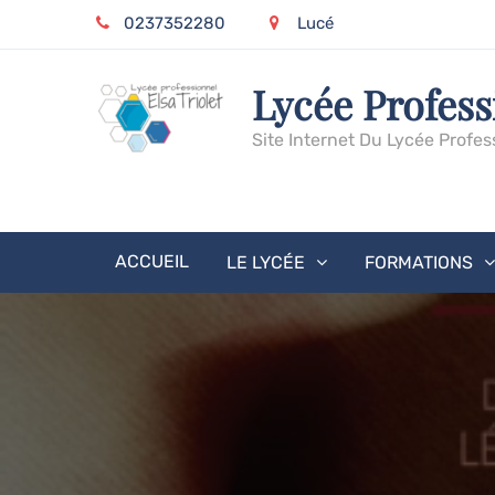
Skip
0237352280
Lucé
to
content
Lycée Profess
Site Internet Du Lycée Profes
ACCUEIL
LE LYCÉE
FORMATIONS