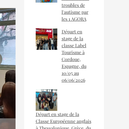
troubles de
l'autisme par
les 1 AGORA
Départ en
stage de la
classe Label
Tourisme à
Cordoue,
Espagne, du
10/05 au
06/06/2026
Départ en stage de la
Classe Européenne anglais
à Thessalonique, Grèce, du