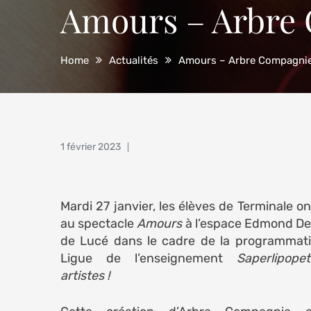
Amours – Arbre
Home
Actualités
Amours – Arbre Compagni
Posted
1 février 2023
on
Mardi 27 janvier, les élèves de Terminale on
au spectacle
Amours
à l’espace Edmond D
de Lucé dans le cadre de la programmati
Ligue de l’enseignement
Saperlipope
artistes !