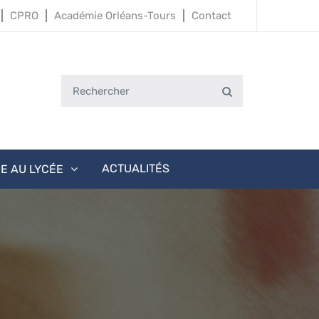
CPRO
Académie Orléans-Tours
Contact
Search
Search
for:
ACTUALITÉS
IE AU LYCÉE