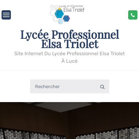
Skip
to
content
Lycée Professionnel
Elsa Triolet
Site Internet Du Lycée Professionnel Elsa Triolet
À Lucé
Search
Search
for: