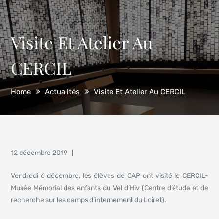
Visite Et Atelier Au
CERCIL
Home
Actualités
Visite Et Atelier Au CERCIL
Posted
12 décembre 2019
on
Vendredi 6 décembre, les élèves de CAP ont visité le CERCIL-
Musée Mémorial des enfants du Vel d’Hiv (Centre d’étude et de
recherche sur les camps d’internement du Loiret).