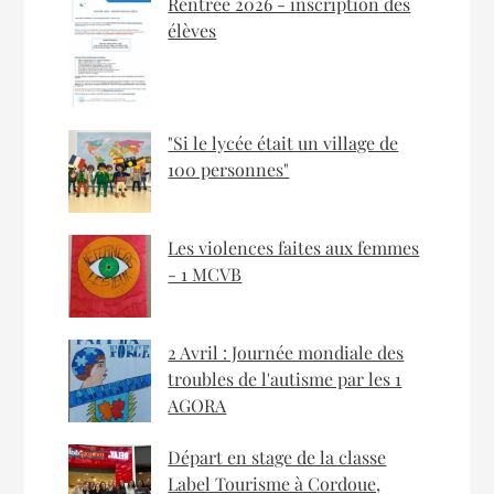
Rentrée 2026 - inscription des
élèves
"Si le lycée était un village de
100 personnes"
Les violences faites aux femmes
- 1 MCVB
2 Avril : Journée mondiale des
troubles de l'autisme par les 1
AGORA
Départ en stage de la classe
Label Tourisme à Cordoue,