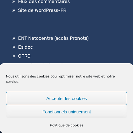
Flux des commentaires
Site de WordPress-FR
ENT Netocentre (accès Pronote)
Esidoc
CPRO
Académie Orléans-Tours
Contact
Nous utilisons des cookies pour optimiser notre site web et notre
service.
Accepter les cookies
2026
Lycée Professionnel Elsa Triolet
.
|
Graduate by
Fonctionnels uniquement
Theme Palace
MENTIONS LÉGALES
POLITIQUE DE COOKIES (UE)
Politique de cookies