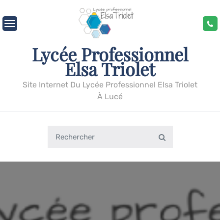
Skip
to
content
Lycée Professionnel
Elsa Triolet
Site Internet Du Lycée Professionnel Elsa Triolet
À Lucé
Search
Search
for: