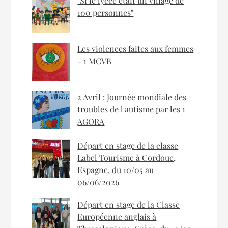
"Si le lycée était un village de
100 personnes"
Les violences faites aux femmes
- 1 MCVB
2 Avril : Journée mondiale des
troubles de l'autisme par les 1
AGORA
Départ en stage de la classe
Label Tourisme à Cordoue,
Espagne, du 10/05 au
06/06/2026
Départ en stage de la Classe
Européenne anglais à