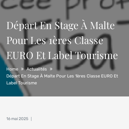
Départ En Stage À Malte
Pour Les 1ères Classe
EURO Et Label Tourisme
Home
Actualités
Départ En Stage À Malte Pour Les 1ères Classe EURO Et
Label Tourisme
Posted
16 mai 2025
on