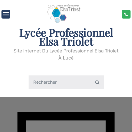
Skip
to
content
Lycée Professionnel
Elsa Triolet
Site Internet Du Lycée Professionnel Elsa Triolet
À Lucé
Search
Search
for: