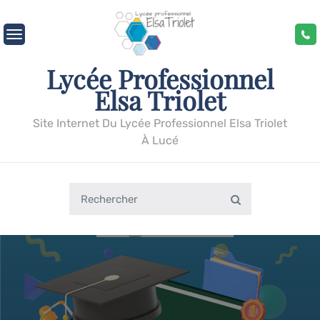
Skip
to
content
Lycée Professionnel
Elsa Triolet
Site Internet Du Lycée Professionnel Elsa Triolet
À Lucé
Search
Search
for: