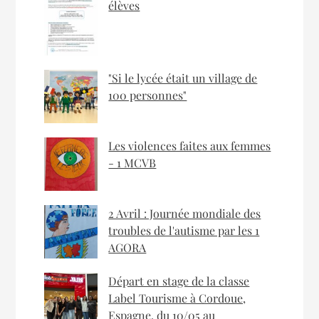
élèves
"Si le lycée était un village de
100 personnes"
Les violences faites aux femmes
- 1 MCVB
2 Avril : Journée mondiale des
troubles de l'autisme par les 1
AGORA
Départ en stage de la classe
Label Tourisme à Cordoue,
Espagne, du 10/05 au