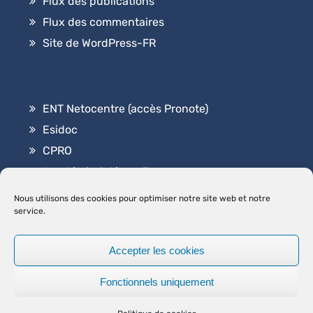
Flux des publications
Flux des commentaires
Site de WordPress-FR
ENT Netocentre (accès Pronote)
Esidoc
CPRO
Académie Orléans-Tours
Contact
Nous utilisons des cookies pour optimiser notre site web et notre
service.
Accepter les cookies
2026
Lycée Professionnel Elsa Triolet
.
|
Graduate by
Fonctionnels uniquement
Theme Palace
MENTIONS LÉGALES
POLITIQUE DE COOKIES (UE)