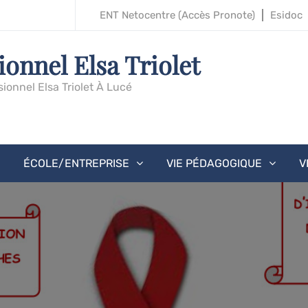
ENT Netocentre (accès Pronote)
Esidoc
ionnel Elsa Triolet
sionnel Elsa Triolet À Lucé
ÉCOLE/ENTREPRISE
VIE PÉDAGOGIQUE
V