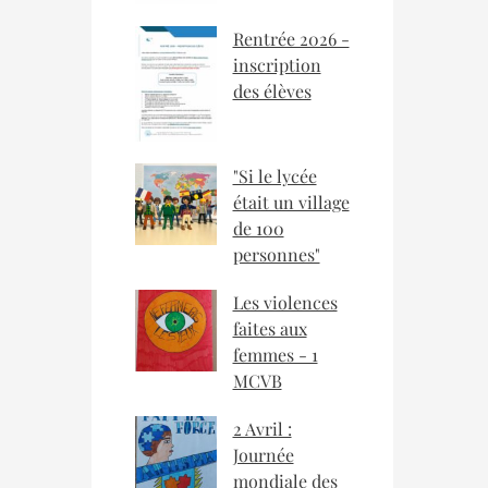
Rentrée 2026 -
inscription
des élèves
"Si le lycée
était un village
de 100
personnes"
Les violences
faites aux
femmes - 1
MCVB
2 Avril :
Journée
mondiale des