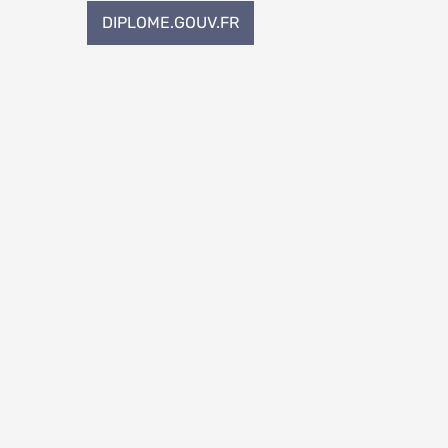
Navigation
DIPLOME.GOUV.FR
de
l’article