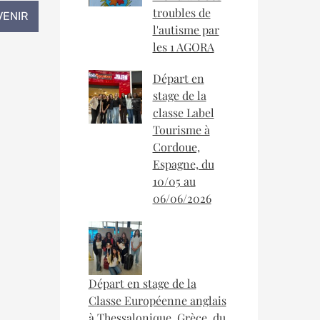
troubles de
VENIR
l'autisme par
les 1 AGORA
Départ en
stage de la
classe Label
Tourisme à
Cordoue,
Espagne, du
10/05 au
06/06/2026
Départ en stage de la
Classe Européenne anglais
à Thessalonique, Grèce, du