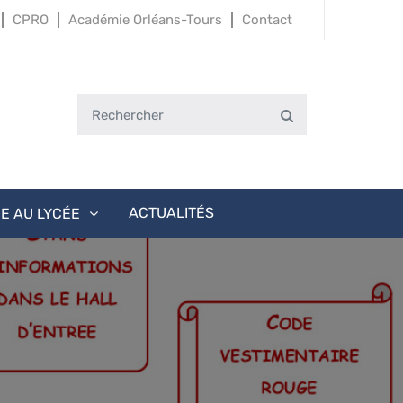
CPRO
Académie Orléans-Tours
Contact
Search
Search
for:
ACTUALITÉS
IE AU LYCÉE