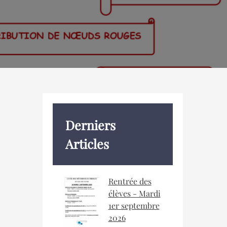
Derniers
Articles
Rentrée des
élèves - Mardi
1er septembre
2026